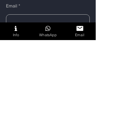
Email
Info
WhatsApp
Email
Einreichen
©
2023-2024
FÖHN e-nergy
Navigation
Schreib uns
Heim
WhatsApp
Spezifikationen
Telegram
Über
Materialien